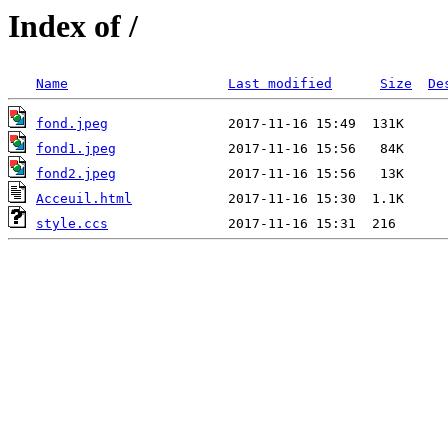
Index of /
Name
Last modified
Size
De
fond.jpeg
fond1.jpeg
fond2.jpeg
Acceuil.html
style.ccs